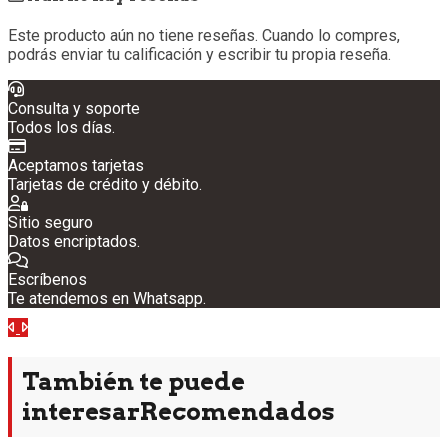
Este producto aún no tiene reseñas. Cuando lo compres,
podrás enviar tu calificación y escribir tu propia reseña.
Consulta y soporte
Todos los días.
Aceptamos tarjetas
Tarjetas de crédito y débito.
Sitio seguro
Datos encriptados.
Escríbenos
Te atendemos en Whatsapp.
Anterior
Siguiente
También te puede
interesar
Recomendados