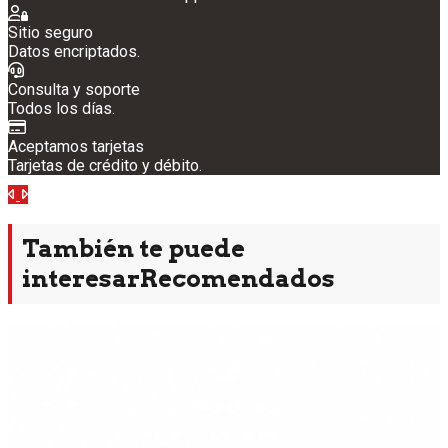
Sitio seguro
Datos encriptados.
Consulta y soporte
Todos los días.
Aceptamos tarjetas
Tarjetas de crédito y débito.
Anterior
Siguiente
También te puede
interesar
Recomendados