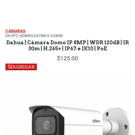
CÁMARAS
DH-IPC-HDBW5241RN-S-0280B
Dahua | Cámara Domo IP 8MP | WDR 120dB | IR
30m | H.265+ | IP67 e IK10 | PoE
125.
00
AGREGAR