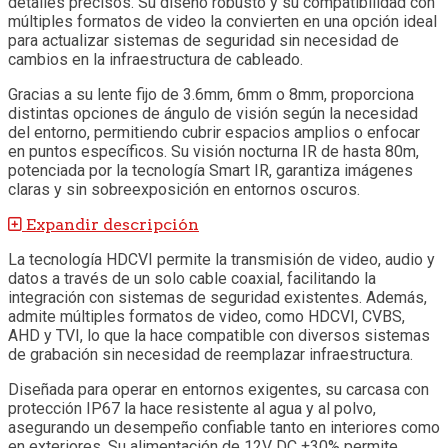
detalles precisos. Su diseño robusto y su compatibilidad con
múltiples formatos de video la convierten en una opción ideal
para actualizar sistemas de seguridad sin necesidad de
cambios en la infraestructura de cableado.
Gracias a su lente fijo de 3.6mm, 6mm o 8mm, proporciona
distintas opciones de ángulo de visión según la necesidad
del entorno, permitiendo cubrir espacios amplios o enfocar
en puntos específicos. Su visión nocturna IR de hasta 80m,
potenciada por la tecnología Smart IR, garantiza imágenes
claras y sin sobreexposición en entornos oscuros.
Expandir descripción
La tecnología HDCVI permite la transmisión de video, audio y
datos a través de un solo cable coaxial, facilitando la
integración con sistemas de seguridad existentes. Además,
admite múltiples formatos de video, como HDCVI, CVBS,
AHD y TVI, lo que la hace compatible con diversos sistemas
de grabación sin necesidad de reemplazar infraestructura.
Diseñada para operar en entornos exigentes, su carcasa con
protección IP67 la hace resistente al agua y al polvo,
asegurando un desempeño confiable tanto en interiores como
en exteriores. Su alimentación de 12V DC ±30% permite