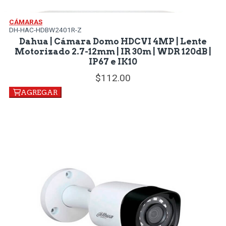
CÁMARAS
DH-HAC-HDBW2401R-Z
Dahua | Cámara Domo HDCVI 4MP | Lente
Motorizado 2.7-12mm | IR 30m | WDR 120dB |
IP67 e IK10
112.
00
AGREGAR