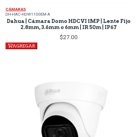
CÁMARAS
DH-HAC-HDW1100EM-A
Dahua | Cámara Domo HDCVI 1MP | Lente Fijo
2.8mm, 3.6mm o 6mm | IR 50m | IP67
27.
00
AGREGAR