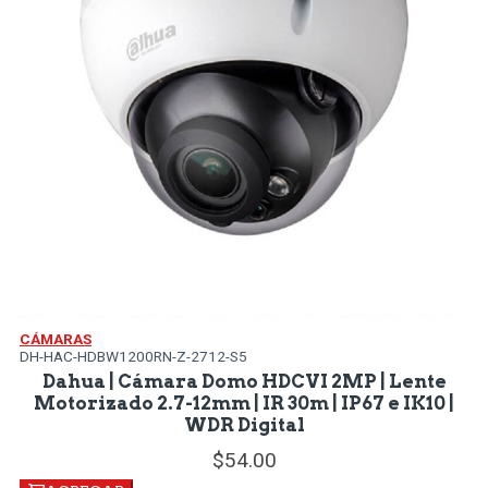
CÁMARAS
DH-HAC-HDBW1200RN-Z-2712-S5
Dahua | Cámara Domo HDCVI 2MP | Lente
Motorizado 2.7-12mm | IR 30m | IP67 e IK10 |
WDR Digital
54.
00