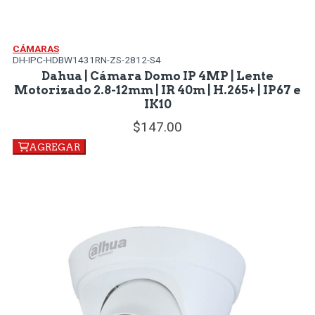
CÁMARAS
DH-IPC-HDBW1431RN-ZS-2812-S4
Dahua | Cámara Domo IP 4MP | Lente
Motorizado 2.8-12mm | IR 40m | H.265+ | IP67 e
IK10
147.
00
AGREGAR