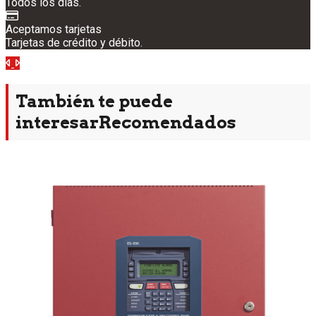
Todos los días.
Aceptamos tarjetas
Tarjetas de crédito y débito.
Anterior
Siguiente
También te puede
interesar
Recomendados