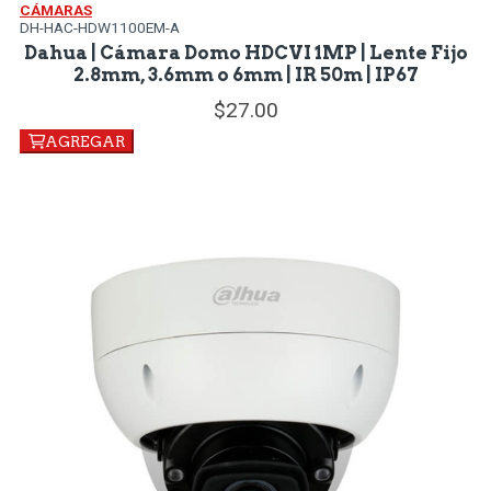
CÁMARAS
DH-HAC-HDW1100EM-A
Dahua | Cámara Domo HDCVI 1MP | Lente Fijo
2.8mm, 3.6mm o 6mm | IR 50m | IP67
27.
00
AGREGAR