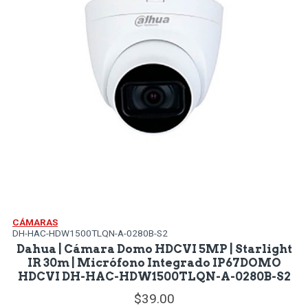
CÁMARAS
DH-HAC-HDW1500TLQN-A-0280B-S2
Dahua | Cámara Domo HDCVI 5MP | Starlight
IR 30m | Micrófono Integrado IP67DOMO
HDCVI DH-HAC-HDW1500TLQN-A-0280B-S2
39.
00