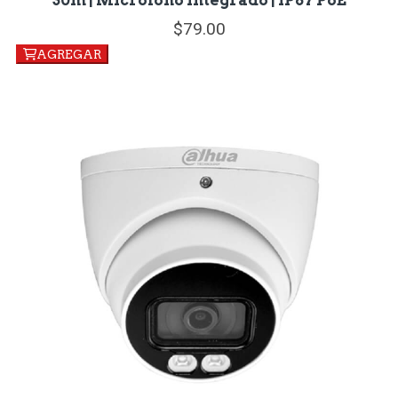
30m | Micrófono Integrado | IP67 PoE
79.
00
AGREGAR