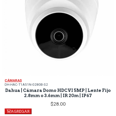
CÁMARAS
DH-HAC-T1A51N-0280B-S2
Dahua | Cámara Domo HDCVI 5MP | Lente Fijo
2.8mm o 3.6mm | IR 20m | IP67
28.
00
AGREGAR